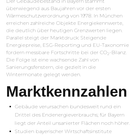
Der Gebäudebestand in Bayern stammt
überwiegend aus Baujahren vor der ersten
Wärmeschutzverordnung von 1978. In München
erreichen zahlreiche Objekte Energiekennwerte,
die deutlich über heutigen Grenzwerten liegen.
Parallel steigt der Marktdruck: Steigende
Energiepreise, ESG-Reporting und EU-Taxonomie
fordern messbare Fortschritte bei der CO
-Bilanz.
2
Die Folge ist eine wachsende Zahl von
Sanierungsfenstern, die gezielt in die
Wintermonate gelegt werden.
Marktkennzahlen
Gebäude verursachen bundesweit rund ein
Drittel des Endenergieverbrauchs; für Bayern
liegt der Anteil unsanierter Flächen noch höher.
Studien bayerischer Wirtschaftsinstitute