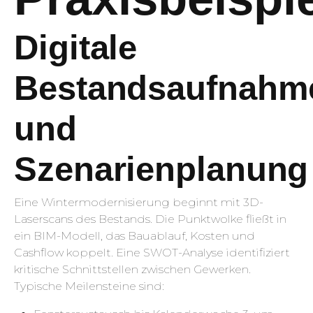
Digitale
Bestandsaufnahm
und
Szenarienplanung
Eine Wintermodernisierung beginnt mit 3D-
Laserscans des Bestands. Die Punktwolke fließt in
ein BIM-Modell, das Bauablauf, Kosten und
Cashflow koppelt. Eine SWOT-Analyse identifiziert
kritische Schnittstellen zwischen Gewerken.
Typische Meilensteine sind: