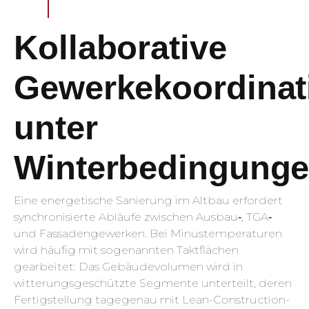
Kollaborative
Gewerkekoordinat
unter
Winterbedingung
Eine energetische Sanierung im Altbau erfordert
synchronisierte Abläufe zwischen Ausbau‐, TGA‐
und Fassadengewerken. Bei Minustemperaturen
wird häufig mit sogenannten Taktflächen
gearbeitet: Das Gebäudevolumen wird in
witterungsgeschützte Segmente unterteilt, deren
Fertigstellung tagegenau mit Lean-Construction-