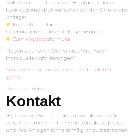
Falls Sie eine ausführlichere Beratung oder ein
konkretes Angebot wünschen, senden Sie uns eine
Anfrage:
Kontaktformular
Oder nutzen Sie unser Anfrageformular:
Zum Angebotsformular
Fragen zu unseren Dienstleistungen oder
individuelle Anforderungen?
Senden Sie uns Ihre Anfrage – wir beraten Sie
gerne!
Zurück zum Blog
Kontakt
Bitte zögern Sie nicht, uns zu kontaktieren! Wir
versuchen, immer mit Ihnen in Kontakt zu bleiben
und Ihre Anliegen schnellstmöglich zu bearbeiten.