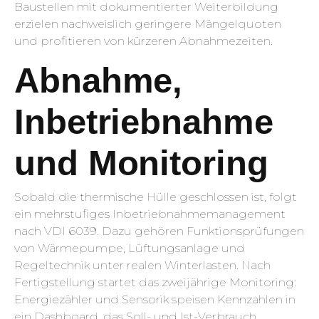
Baustellen mit dokumentierter Weiterbildung
erzielen nachweislich geringere Mängelquoten
und profitieren von kürzeren Abnahmezeiten.
Abnahme,
Inbetriebnahme
und Monitoring
Sobald die thermische Hülle geschlossen ist, folgt
ein mehrstufiges Inbetriebnahmemanagement
nach VDI 6039. Dazu gehören Funktionsprüfungen
von Wärmepumpe, Lüftungsanlage und
Regeltechnik unter realen Winterlasten. Nach
Fertigstellung startet das zweijährige Monitoring:
Energiezähler und Sensorik speisen Kennzahlen in
ein Dashboard, das Soll- und Ist-Verbrauch