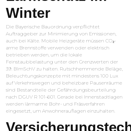
Winter
Die Bayerische Bauordnung verpflichtet
Auftraggeber zur Minimierung von Emissionen,
auch bei Kälte. Mobile Heizgeräte müssen CO₂-
arme Brennstoffe verwenden oder elektrisch
betrieben werden, um die lokale
Feinstaubbelastung unter den Grenzwerten der
39. BImSchV zu halten. Rutschhemmende Beläge,
Beleuchtungskonzepte mit mindestens 100 Lux
auf Verkehrswegen und beheizbare Pausenräume
sind Bestandteile der Gefährdungsbeurteilung
nach DGUV R 101-601. Gerade bei Innenstadtlagen
werden lärmarme Bohr- und Fräsverfahren
eingesetzt, um Anwohnerauflagen einzuhalten.
Versicherungstec