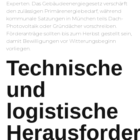
Experten. Das Gebäudeenergiegesetz verschärft
den zulässigen Primärenergiebedarf, während
kommunale Satzungen in München teils Dach-
Photovoltaik oder Gründächer vorschreiben.
Förderanträge sollten bis zum Herbst gestellt sein,
damit Bewilligungen vor Witterungsbeginn
vorliegen.
Technische
und
logistische
Herausforde