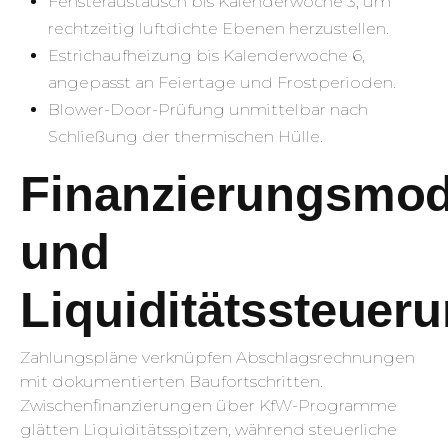
Fensteraustausch bis Kalenderwoche 3, um
rechtzeitig luftdichte Ebenen herzustellen.
Estrichaufheizung bis Kalenderwoche 6,
angepasst an Feiertage und Frostperioden.
Blower-Door-Prüfung unmittelbar nach
Schließung der thermischen Hülle.
Finanzierungsmod
und
Liquiditätssteuer
Zahlungspläne verknüpfen Abschlagsrechnungen
mit dokumentierten Baufortschritten.
Zwischenfinanzierungen über KfW-Programme
glätten Liquiditätsspitzen, während steuerliche