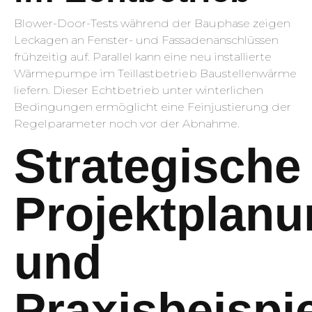
Blower-Door-Tests während der Bauphase zeigen
Leckagen an Fenster- und Fassadenanschlüssen
frühzeitig auf. Parallel kann eine neu installierte
Wärmepumpe im Teillastbetrieb Baustellenwärme
liefern. Dieser Echtbetrieb unter winterlichen
Bedingungen ermöglicht eine Feinjustierung der
Regelparameter noch vor der Abnahme.
Strategische
Projektplan
und
Praxisbeispi