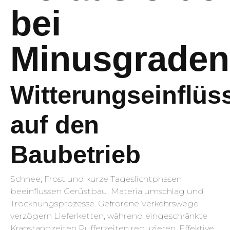
bei
Minusgraden
Witterungseinflüs
auf den
Baubetrieb
Schnee, Frost und kurze Tageslichtphasen
beeinflussen Gerüstbau, Materialumschlag und
Trocknungsprozesse. Gefrorene Verkehrswege
verzögern Lieferketten, während eingeschränkte
Kranstandzeiten Pufferzeiten reduzieren. Effektive