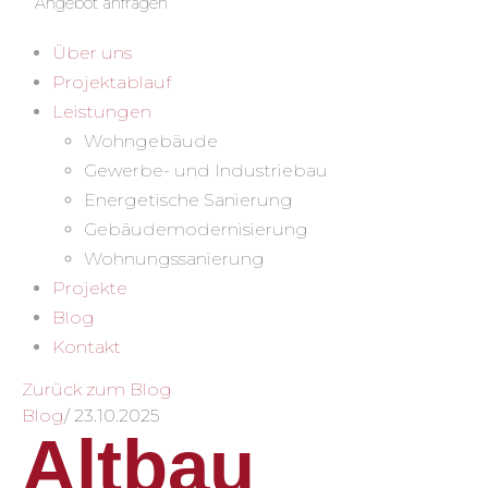
Angebot anfragen
Über uns
Projektablauf
Leistungen
Wohngebäude
Gewerbe- und Industriebau
Energetische Sanierung
Gebäudemodernisierung
Wohnungssanierung
Projekte
Blog
Kontakt
Zurück zum Blog
Blog
/
23.10.2025
Altbau