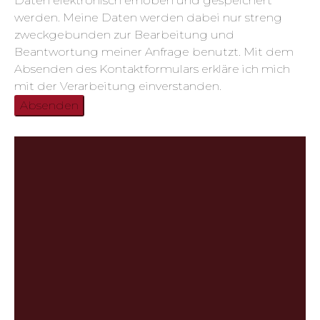
Daten elektronisch erhoben und gespeichert
werden. Meine Daten werden dabei nur streng
zweckgebunden zur Bearbeitung und
Beantwortung meiner Anfrage benutzt. Mit dem
Absenden des Kontaktformulars erkläre ich mich
mit der Verarbeitung einverstanden.