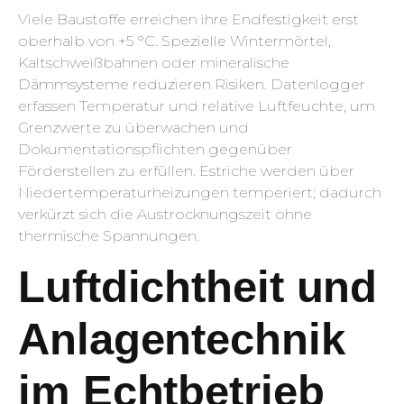
Viele Baustoffe erreichen ihre Endfestigkeit erst
oberhalb von +5 °C. Spezielle Wintermörtel,
Kaltschweißbahnen oder mineralische
Dämmsysteme reduzieren Risiken. Datenlogger
erfassen Temperatur und relative Luftfeuchte, um
Grenzwerte zu überwachen und
Dokumentationspflichten gegenüber
Förderstellen zu erfüllen. Estriche werden über
Niedertemperaturheizungen temperiert; dadurch
verkürzt sich die Austrocknungszeit ohne
thermische Spannungen.
Luftdichtheit und
Anlagentechnik
im Echtbetrieb