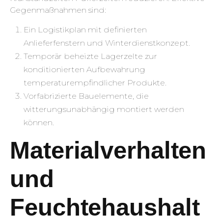
Gegenmaßnahmen sind:
Ein Logistikplan mit definierten
Anlieferfenstern und Winterdienstkonzept.
Temporär beheizte Lagerzelte zur
konditionierten Aufbewahrung
temperaturempfindlicher Produkte.
Vorfabrizierte Bauelemente, die
witterungsunabhängig montiert werden
können.
Materialverhalten
und
Feuchtehaushalt