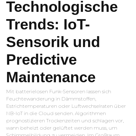
Technologische
Trends: IoT-
Sensorik und
Predictive
Maintenance
Mit batterielosen Funk-Sensoren lassen sich
Feuchtewanderung in Dämmstoffen,
Estrichtemperaturen oder Luftwechselraten über
NB-IoT in die Cloud senden. Algorithmen
prognostizieren Trockenzeiten und schlagen vor,
wann beheizt oder gelüftet werden muss, um
Schimmelbildung zu vermeiden. Im Großraum