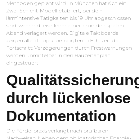
Methoden geplant wird. In München hat sich ein
Zwei-Schicht-Modell etabliert, bei dem
lärmintensive Tätigkeiten bis 19 Uhr abgeschlossen
sind, während leise Innenarbeiten in den späten
Abend verlagert werden. Digitale Taktboards
zeigen allen Projektbeteiligten in Echtzeit den
Fortschritt; Verzögerungen durch Frostwarnungen
werden unmittelbar in den Bauzeitenplan
eingesteuert.
Qualitätssicherun
durch lückenlose
Dokumentation
Die Förderpraxis verlangt nach prüfbaren
Nachweisen. Neben dem obligatorischen Energie-