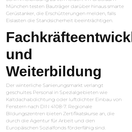
München testen Bauträger darüber hinaus smarte
Gerüstanker, die Erschütterungen melden, falls
Eislasten die Standsicherheit beeinträchtigen.
Fachkräfteentwick
und
Weiterbildung
Der winterliche Sanierungsmarkt verlangt
geschultes Personal in Spezialgebieten wie
Kaltdachabdichtung oder luftdichter Einbau von
Fenstern nach DIN 4108-7. Regionale
Bildungszentren bieten Zertifikatskurse an, die
durch die Agentur für Arbeit und den
Europäischen Sozialfonds förderfähig sind.