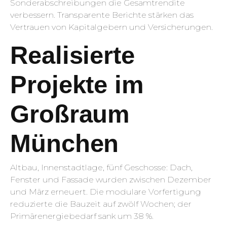
Sonderabschreibungen die Gesamtrendite
verbessern. Transparente Berichte stärken das
Vertrauen von Kapitalgebern und Versicherungen.
Realisierte
Projekte im
Großraum
München
Altbau, Innenstadtlage, fünf Geschosse: Dach,
Fenster und Fassade wurden zwischen Dezember
und März erneuert. Die modulare Vorfertigung
reduzierte die Bauzeit auf zwölf Wochen; der
Primärenergiebedarf sank um 38 %.