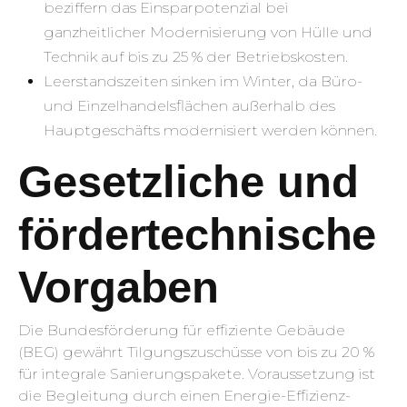
beziffern das Einsparpotenzial bei
ganzheitlicher Modernisierung von Hülle und
Technik auf bis zu 25 % der Betriebskosten.
Leerstandszeiten sinken im Winter, da Büro-
und Einzelhandelsflächen außerhalb des
Hauptgeschäfts modernisiert werden können.
Gesetzliche und
fördertechnische
Vorgaben
Die Bundesförderung für effiziente Gebäude
(BEG) gewährt Tilgungszuschüsse von bis zu 20 %
für integrale Sanierungspakete. Voraussetzung ist
die Begleitung durch einen Energie-Effizienz-