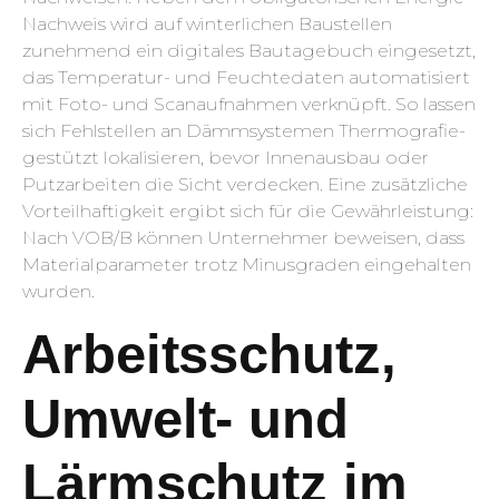
Nachweis wird auf winterlichen Baustellen
zunehmend ein digitales Bautagebuch eingesetzt,
das Temperatur- und Feuchtedaten automatisiert
mit Foto- und Scanaufnahmen verknüpft. So lassen
sich Fehlstellen an Dämmsystemen Thermografie-
gestützt lokalisieren, bevor Innenausbau oder
Putzarbeiten die Sicht verdecken. Eine zusätzliche
Vorteilhaftigkeit ergibt sich für die Gewährleistung:
Nach VOB/B können Unternehmer beweisen, dass
Materialparameter trotz Minusgraden eingehalten
wurden.
Arbeitsschutz,
Umwelt- und
Lärmschutz im