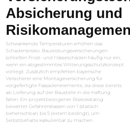
Absicherung und
Risikomanagemen
Schwankende Temperaturen erhöhen das
Schadensrisiko. Bauleistungsversicherungen
schließen Frost- und Nässeschäden häufig nur ein,
wenn ein abgestimmtes Witterungsschutzkonzept
vorliegt. Zusätzlich empfehlen bayerische
Versicherer eine Montageversicherung für
vorgefertigte Fassadenelemente, da diese bereits
ab Lieferung auf der Baustelle in die Haftung
fallen. Ein projektbezogener Risikokatalog
bewertet Gefahrenklassen von 1 (statisch
beherrschbar) bis 5 (extern bedingt), um
Selbstbehalte kalkulierbar zu machen.