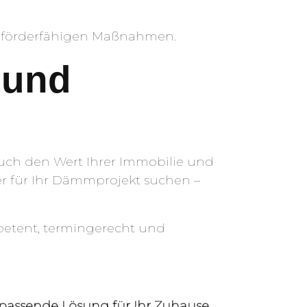
er förderfähigen Maßnahmen.
t und
auch den Wert Ihrer Immobilie und
r für Ihr Dämmprojekt suchen –
petent, termingerecht und
 passende Lösung für Ihr Zuhause