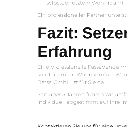
selbstgenutztem Wohnraum)
Ein professioneller Partner unter
Fazit: Setze
Erfahrung
Eine professionelle Fassadendämm
sorgt für mehr Wohnkomfort. Wenn
Betsa GmbH ist für Sie da.
Seit über 5 Jahren führen wir um
individuell abgestimmt auf Ihre I
Kontaktieren Sie uns für eine un