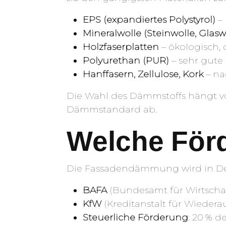
EPS (expandiertes Polystyrol)
– 
Mineralwolle (Steinwolle, Glasw
Holzfaserplatten
– ökologisch, 
Polyurethan (PUR)
– sehr gute
Hanffasern, Zellulose, Kork
– na
Die Wahl des Dämmstoffs hängt 
Dämmstandard ab.
Welche Förd
Die Fassadendämmung wird in De
BAFA
(Bundesamt für Wirtscha
KfW
(Kreditanstalt für Wieder
Steuerliche Förderung
: 20 % 