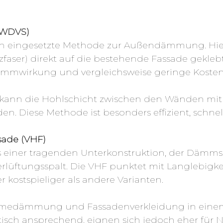
WDVS)
en eingesetzte Methode zur Außendämmung. Hie
zfaser) direkt auf die bestehende Fassade gekleb
mmwirkung und vergleichsweise geringe Kosten
kann die Hohlschicht zwischen den Wänden mit 
n. Diese Methode ist besonders effizient, schn
sade (VHF)
s einer tragenden Unterkonstruktion, der Dämm
rlüftungsspalt. Die VHF punktet mit Langlebigke
ber kostspieliger als andere Varianten.
ärmedämmung und Fassadenverkleidung in einem 
ptisch ansprechend, eignen sich jedoch eher fü