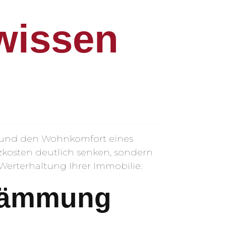
wissen
nz und den Wohnkomfort eines
kosten deutlich senken, sondern
Werterhaltung Ihrer Immobilie.
ndämmung