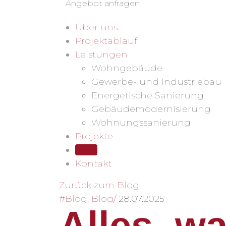
Angebot anfragen
Über uns
Projektablauf
Leistungen
Wohngebäude
Gewerbe- und Industriebau
Energetische Sanierung
Gebäudemodernisierung
Wohnungssanierung
Projekte
Blog
Kontakt
Zurück zum Blog
#Blog
,
Blog
/
28.07.2025
Alles, w