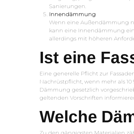
Sanierungen.
Innendämmung
Wenn eine Außendämmung nicht
kann eine Innendämmung eine 
allerdings mit höheren Anford
Ist eine Fa
Eine generelle Pflicht zur Fassad
Nachrüstpflicht, wenn mehr als 1
Dämmung gesetzlich vorgeschrieben
geltenden Vorschriften informiere
Welche Däm
Zu den gängigsten Materialien zä