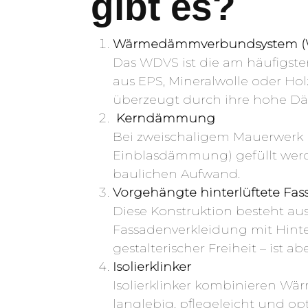
gibt es?
Wärmedämmverbundsystem (
Das WDVS ist die am häufigst
aus EPS, Mineralwolle oder Hol
überzeugt durch ihre hohe Dä
Kerndämmung
Bei zweischaligem Mauerwerk 
Einblasdämmung) gefüllt werde
baulichen Aufwand.
Vorgehängte hinterlüftete Fas
Diese Konstruktion besteht au
Fassadenverkleidung mit Hinte
gestalterischer Freiheit – ist a
Isolierklinker
Isolierklinker kombinieren W
langlebig, pflegeleicht und o