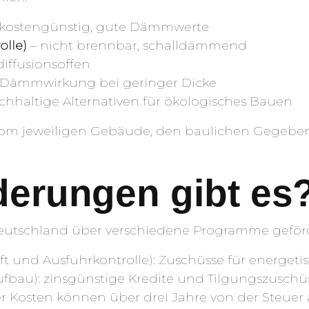
kostengünstig, gute Dämmwerte
olle)
– nicht brennbar, schalldämmend
diffusionsoffen
 Dämmwirkung bei geringer Dicke
chhaltige Alternativen für ökologisches Bauen
vom jeweiligen Gebäude, den baulichen Gegeb
erungen gibt es
utschland über verschiedene Programme geförd
ft und Ausfuhrkontrolle): Zuschüsse für energe
aufbau): zinsgünstige Kredite und Tilgungszusc
der Kosten können über drei Jahre von der Steuer