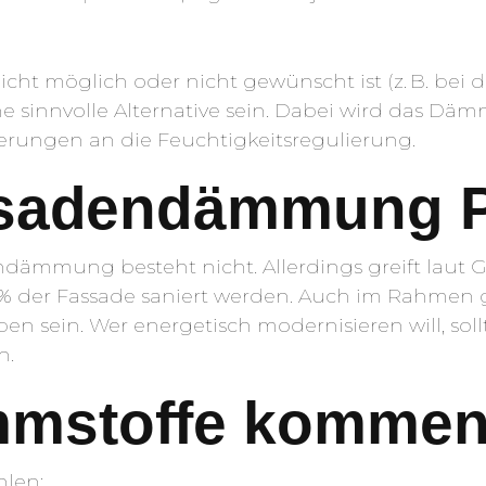
 möglich oder nicht gewünscht ist (z. B. bei
sinnvolle Alternative sein. Dabei wird das Däm
erungen an die Feuchtigkeitsregulierung.
ssadendämmung P
endämmung besteht nicht. Allerdings greift lau
0 % der Fassade saniert werden. Auch im Rahme
 sein. Wer energetisch modernisieren will, soll
n.
mstoffe kommen 
hlen: