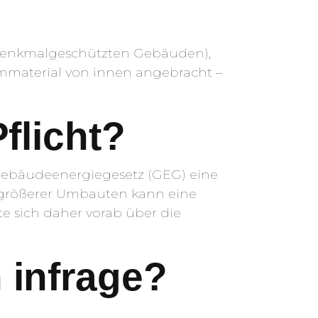
 denkmalgeschützten Gebäuden),
mmaterial von innen angebracht –
flicht?
t Gebäudeenergiegesetz (GEG) eine
n größerer Umbauten kann eine
te sich daher vorab über die
infrage?