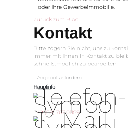
oder Ihre Gewerbeimmobilie.
Zurück zum Blog
Kontakt
Bitte zögern Sie nicht, uns zu konta
immer mit Ihnen in Kontakt zu blei
schnellstmöglich zu bearbeiten.
Angebot anfordern
Hauptinfo
+49 (89) 767 01189