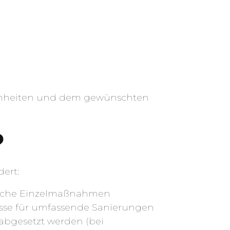
enheiten und dem gewünschten
?
ert:
tische Einzelmaßnahmen
hüsse für umfassende Sanierungen
 abgesetzt werden (bei