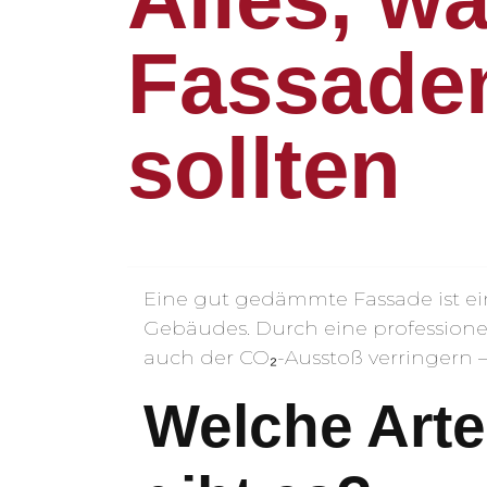
Fassade
sollten
Eine gut gedämmte Fassade ist ei
Gebäudes. Durch eine professione
auch der CO₂-Ausstoß verringern –
Welche Art