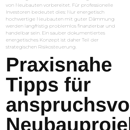
von Neubauten vorbereitet. Für professionelle
Investoren bedeutet dies: Nur energetisch
hochwertige Neubauten mit guter Dämmung
werden langfristig problemlos finanzierbar und
handelbar sein. Ein sauber dokumentiertes
energetisches Konzept ist daher Teil der
strategischen Risikosteuerung.
Praxisnahe
Tipps für
anspruchsvo
Neubauproje