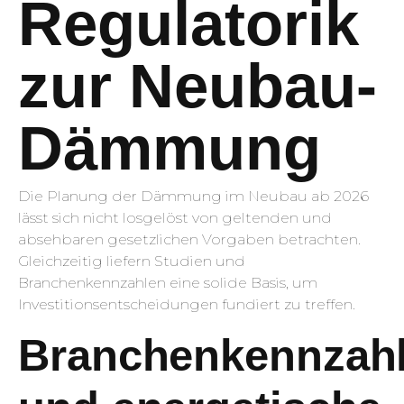
Regulatorik
zur Neubau-
Dämmung
Die Planung der Dämmung im Neubau ab 2026
lässt sich nicht losgelöst von geltenden und
absehbaren gesetzlichen Vorgaben betrachten.
Gleichzeitig liefern Studien und
Branchenkennzahlen eine solide Basis, um
Investitionsentscheidungen fundiert zu treffen.
Branchenkennzah