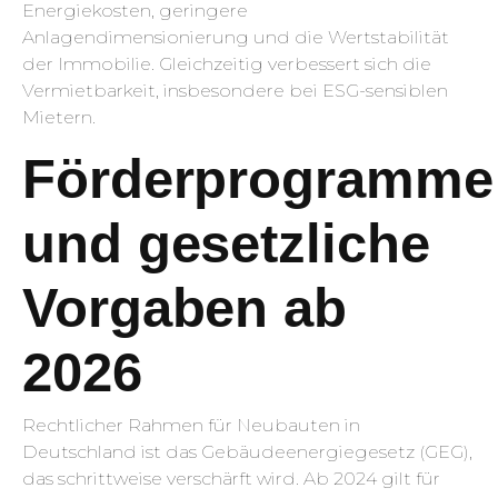
Energiekosten, geringere
Anlagendimensionierung und die Wertstabilität
der Immobilie. Gleichzeitig verbessert sich die
Vermietbarkeit, insbesondere bei ESG-sensiblen
Mietern.
Förderprogramme
und gesetzliche
Vorgaben ab
2026
Rechtlicher Rahmen für Neubauten in
Deutschland ist das Gebäudeenergiegesetz (GEG),
das schrittweise verschärft wird. Ab 2024 gilt für