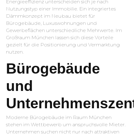
Energieeffizienz unterscheiden sich je nach
Nutzungstyp einer Immobilie. Ein integriertes
Dämmkonzept im Neubau bietet für
Bürogebäude, Luxuswohnungen und
Gewerbeflächen unterschiedliche Mehrwerte. Im
Großraum München lassen sich diese Vorteile
gezielt für die Positionierung und Vermarktung
nutzen.
Bürogebäude
und
Unternehmenszent
Moderne Bürogebäude im Raum München
stehen im Wettbewerb um anspruchsvolle Mieter.
Unternehmen suchen nicht nur nach attraktiven