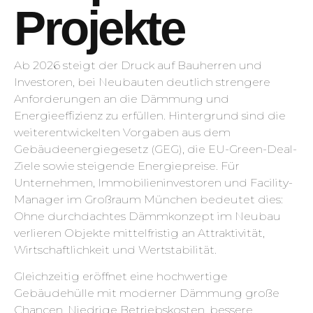
Projekte
Ab 2026 steigt der Druck auf Bauherren und
Investoren, bei Neubauten deutlich strengere
Anforderungen an die Dämmung und
Energieeffizienz zu erfüllen. Hintergrund sind die
weiterentwickelten Vorgaben aus dem
Gebäudeenergiegesetz (GEG), die EU-Green-Deal-
Ziele sowie steigende Energiepreise. Für
Unternehmen, Immobilieninvestoren und Facility-
Manager im Großraum München bedeutet dies:
Ohne durchdachtes Dämmkonzept im Neubau
verlieren Objekte mittelfristig an Attraktivität,
Wirtschaftlichkeit und Wertstabilität.
Gleichzeitig eröffnet eine hochwertige
Gebäudehülle mit moderner Dämmung große
Chancen. Niedrige Betriebskosten, bessere