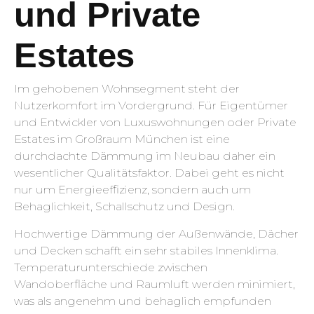
und Private
Estates
Im gehobenen Wohnsegment steht der
Nutzerkomfort im Vordergrund. Für Eigentümer
und Entwickler von Luxuswohnungen oder Private
Estates im Großraum München ist eine
durchdachte Dämmung im Neubau daher ein
wesentlicher Qualitätsfaktor. Dabei geht es nicht
nur um Energieeffizienz, sondern auch um
Behaglichkeit, Schallschutz und Design.
Hochwertige Dämmung der Außenwände, Dächer
und Decken schafft ein sehr stabiles Innenklima.
Temperaturunterschiede zwischen
Wandoberfläche und Raumluft werden minimiert,
was als angenehm und behaglich empfunden