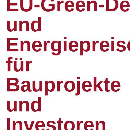
EU‑Green‑De
und
Energiepreis
für
Bauprojekte
und
Investoren