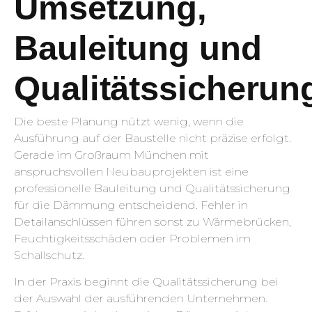
Umsetzung,
Bauleitung und
Qualitätssicherun
Die beste Planung nützt wenig, wenn die
Ausführung auf der Baustelle nicht präzise erfolgt.
Gerade im Großraum München mit
anspruchsvollen Neubauprojekten ist eine
professionelle Bauleitung und Qualitätssicherung
für die Dämmung entscheidend. Fehler in
Detailanschlüssen führen sonst zu Wärmebrücken,
Feuchtigkeitsschäden oder Problemen im
Schallschutz.
In der Praxis beginnt die Qualitätssicherung bei
der Auswahl der ausführenden Unternehmen.