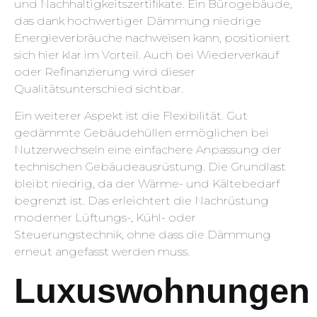
und Nachhaltigkeitszertifikate. Ein Bürogebäude,
das dank hochwertiger Dämmung niedrige
Energieverbräuche nachweisen kann, positioniert
sich hier klar im Vorteil. Auch bei Wiederverkauf
oder Refinanzierung wird dieser
Qualitätsunterschied sichtbar.
Ein weiterer Aspekt ist die Flexibilität. Gut
gedämmte Gebäudehüllen ermöglichen bei
Nutzerwechseln eine einfachere Anpassung der
technischen Gebäudeausrüstung. Die Grundlast
bleibt niedrig, da der Wärme- und Kältebedarf
begrenzt ist. Das erleichtert die Nachrüstung
moderner Lüftungs-, Kühl- oder
Steuerungstechnik, ohne dass die Dämmung
erneut angefasst werden muss.
Luxuswohnungen