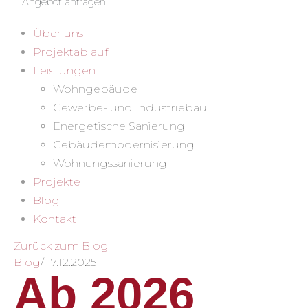
Angebot anfragen
Über uns
Projektablauf
Leistungen
Wohngebäude
Gewerbe- und Industriebau
Energetische Sanierung
Gebäudemodernisierung
Wohnungssanierung
Projekte
Blog
Kontakt
Zurück zum Blog
Blog
/
17.12.2025
Ab 2026