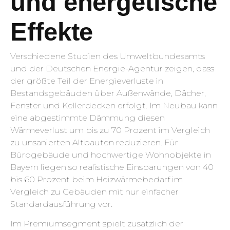
und energetische
Effekte
Verschiedene Studien des Umweltbundesamts
und der Deutschen Energie-Agentur zeigen, dass
der größte Teil der Energieverluste in
Bestandsgebäuden über Außenwände, Dächer,
Fenster und Kellerdecken erfolgt. Im Neubau kann
eine abgestimmte Dämmung diesen
Wärmeverlust um bis zu 70 Prozent im Vergleich
zu unsanierten Altbauten reduzieren. Für
Bürogebäude und hochwertige Wohnobjekte in
Bayern liegen so realistische Einsparungen von 40
bis 60 Prozent beim Heizwärmebedarf im
Vergleich zu Gebäuden mit nur einfacher
Standardausführung vor.
Im Premiumsegment spielt zusätzlich der