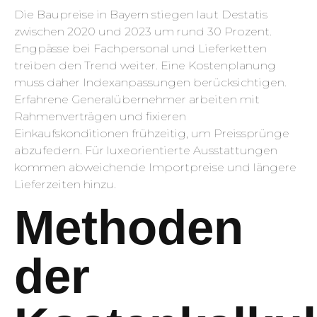
Die Baupreise in Bayern stiegen laut Destatis
zwischen 2020 und 2023 um rund 30 Prozent.
Engpässe bei Fachpersonal und Lieferketten
treiben den Trend weiter. Eine Kostenplanung
muss daher Indexanpassungen berücksichtigen.
Erfahrene Generalübernehmer arbeiten mit
Rahmenverträgen und fixieren
Einkaufskonditionen frühzeitig, um Preissprünge
abzufedern. Für luxeorientierte Ausstattungen
kommen abweichende Importpreise und längere
Lieferzeiten hinzu.
Methoden
der