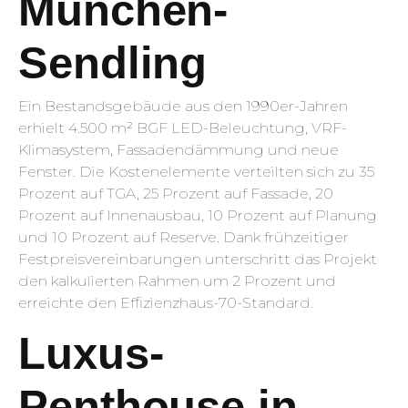
München-
Sendling
Ein Bestandsgebäude aus den 1990er-Jahren
erhielt 4.500 m² BGF LED-Beleuchtung, VRF-
Klimasystem, Fassadendämmung und neue
Fenster. Die Kostenelemente verteilten sich zu 35
Prozent auf TGA, 25 Prozent auf Fassade, 20
Prozent auf Innenausbau, 10 Prozent auf Planung
und 10 Prozent auf Reserve. Dank frühzeitiger
Festpreisvereinbarungen unterschritt das Projekt
den kalkulierten Rahmen um 2 Prozent und
erreichte den Effizienzhaus-70-Standard.
Luxus-
Penthouse in