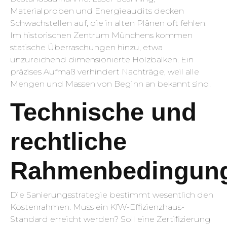
Materialproben und Energieaudits decken
Schwachstellen auf, die in alten Plänen oft fehlen.
Im historischen Zentrum Münchens kommen
statische Überraschungen hinzu, etwa
unzureichend dimensionierte Holzbalken. Ein
präzises Aufmaß verhindert Nachträge, weil alle
Mengen und Massen von Beginn an bekannt sind.
Technische und
rechtliche
Rahmenbedingun
Die Sanierungsstrategie bestimmt wesentlich den
Kostenrahmen. Muss ein KfW-Effizienzhaus-
Standard erreicht werden? Soll eine Zertifizierung