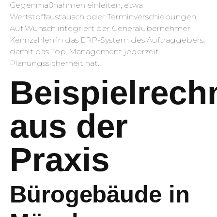
Gegenmaßnahmen einleiten, etwa
Wertstoffaustausch oder Terminverschiebungen.
Auf Wunsch integriert der Generalübernehmer
Kennzahlen in das ERP-System des Auftraggebers,
damit das Top-Management jederzeit
Planungssicherheit hat.
Beispielrec
aus der
Praxis
Bürogebäude in