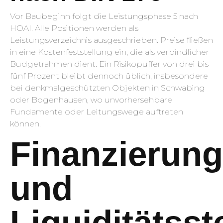
Vor Baubeginn folgt die Leistungsphase 5 nach
HOAI. Alle Positionen werden als
Leistungsverzeichnis ausgeschrieben. Preise fließen
in eine Kostenfeststellung ein, die als verbindlicher
Budgetrahmen dient. Ein Risikopuffer von drei bis
fünf Prozent bleibt dennoch üblich, insbesondere
bei denkmalgeschützten Objekten in Schwabing
oder Bogenhausen, wo unvorhersehbare
Fundamente oder Leitungswege auftreten
können.
Finanzierung
und
Liquiditätss