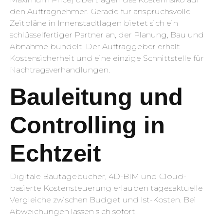
den Auftragnehmer. Gerade für anspruchsvolle
Zeitpläne in Innenstadtlagen bietet sich ein
schlüsselfertiger Partner an, der Planung, Bau und
Abnahme bündelt. Der Auftraggeber erhält
Kostensicherheit und eine einzige Schnittstelle für
Nachtragsverhandlungen.
Bauleitung und
Controlling in
Echtzeit
Digitale Bautagebücher, 4D-BIM und Cloud-
basierte Kostensteuerung erlauben tagesaktuelle
Vergleiche zwischen Budget und Ist-Kosten. Bei
Abweichungen lassen sich sofort