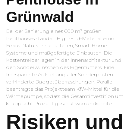
Grünwald
Bei der Sanierung eines 600 m² großen
Penthouses standen High-End-Materialien im
Fokus: Naturstein aus Italien, Smart-Home-
Systeme und maßgefertigte Einbauten. Die
Kostentreiber lagen in der Innenarchitektur und
den Sonderwünschen des Eigentümers. Eine
transparente Aufstellung aller Sonderposten
verhinderte Budgetüberraschungen. Parallel
beantragte das Projektteam KfW-Mittel für die
Wärmepumpe, sodass die Gesamtinvestition um
knapp acht Prozent gesenkt werden konnte.
Risiken und