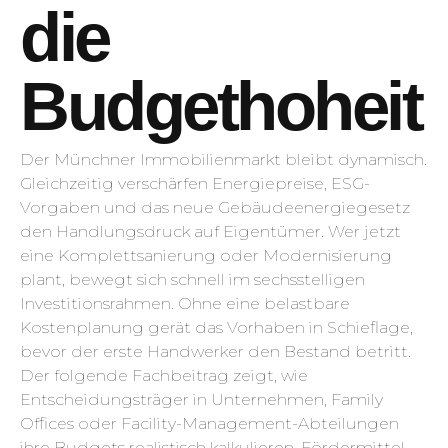
die
Budgethoheit
Der Münchner Immobilienmarkt bleibt dynamisch.
Gleichzeitig verschärfen Energiepreise, ESG-
Vorgaben und das neue Gebäudeenergiegesetz
den Handlungsdruck auf Eigentümer. Wer jetzt
eine Komplettsanierung oder Modernisierung
plant, bewegt sich schnell im sechsstelligen
Investitionsrahmen. Ohne eine belastbare
Kostenplanung gerät das Vorhaben in Schieflage,
bevor der erste Handwerker den Bestand betritt.
Der folgende Fachbeitrag zeigt, wie
Entscheidungsträger in Unternehmen, Family
Offices oder Facility-Management-Abteilungen
ihre Budgets realistisch kalkulieren, Fördermittel