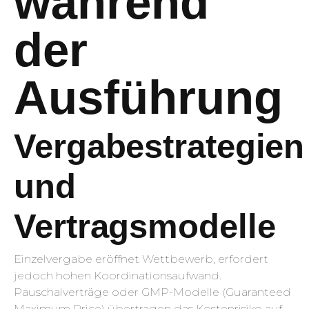
während
der
Ausführung
Vergabestrategien
und
Vertragsmodelle
Einzelvergabe eröffnet Wettbewerb, erfordert
jedoch hohen Koordinationsaufwand.
Pauschalverträge oder GMP-Modelle (Guaranteed
Maximum Price) übertragen das Kostenrisiko auf