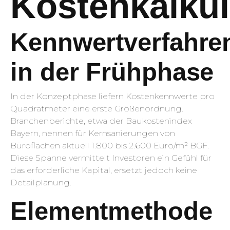
Kostenkalkul
Kennwertverfahre
in der Frühphase
In der Konzeptphase liefern Kostenkennwerte pro
Quadratmeter eine erste Größenordnung.
Branchenberichte, etwa der Baukostenindex
Bayern, nennen für Kernsanierungen von
Büroflächen aktuell 1.800 bis 2.600 Euro/m² BGF.
Diese Spanne vermittelt Investoren ein Gefühl für
das erforderliche Kapital, ersetzt jedoch keine
Detailplanung.
Elementmethode