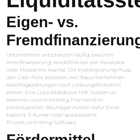
Eigen- vs.
Fremdfinanzierun
Unternehmer entscheiden häufig zwischen
Innenfinanzierung, Kreditlinie bei der Hausbank
oder Mezzanine-Kapital. Die Kostenplanung muss
den Cash-Flow abbilden, weil Bauunternehmen
Abschlagszahlungen nach Leistungsfortschritt
stellen. Eine Liquiditätskurve hilft, Spitzen zu
erkennen und rechtzeitig Fremdmittel
bereitzustellen. Bauträger nutzen dafür Excel-
basierte S-Kurven oder spezialisierte
Projektcontrolling-Software.
Fördermittel