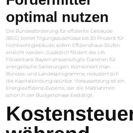
optimal nutzen
Die Bundesförderung für effiziente Gebäude
(BEG) bietet Tilgungszuschüsse bis 20 Prozent für
Nichtwohngebäude, sofern Effizienzhaus-Stufen
erreicht werden. Zusätzlich fördert die LfA
Förderbank Bayern zinsverbilligte Darlehen für
energetische Sanierungen. Kombiniert man
Bundes- und Landesprogramme, reduziert sich
die Kapitalbindung spürbar. Voraussetzung ist ein
Energieeffizienz-Experte, der die Maßnahmen
schon in der Budgetphase bestätigt.
Kostensteue