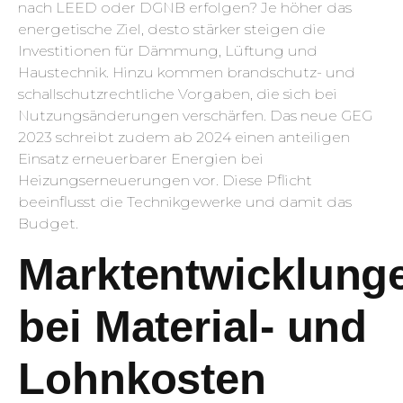
nach LEED oder DGNB erfolgen? Je höher das
energetische Ziel, desto stärker steigen die
Investitionen für Dämmung, Lüftung und
Haustechnik. Hinzu kommen brandschutz- und
schallschutzrechtliche Vorgaben, die sich bei
Nutzungsänderungen verschärfen. Das neue GEG
2023 schreibt zudem ab 2024 einen anteiligen
Einsatz erneuerbarer Energien bei
Heizungserneuerungen vor. Diese Pflicht
beeinflusst die Technikgewerke und damit das
Budget.
Marktentwicklung
bei Material- und
Lohnkosten