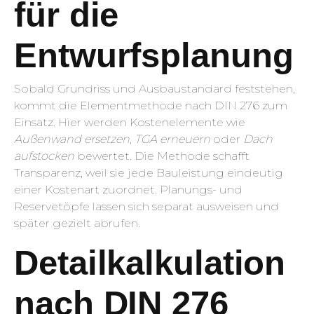
für die
Entwurfsplanung
Sobald Grundriss und Ausbaustandard feststehen,
kommt die Elementmethode nach DIN 276 zum
Einsatz. Hier werden Kostenelemente wie
Außenwand ersetzen
,
TGA erneuern
oder
Dach
aufstocken
bewertet. Die Methode schafft
Transparenz, weil sie jede Bauleistung eindeutig
einer Kostenart zuordnet. Planungs- und
Reservetöpfe lassen sich separat ausweisen und
später gezielt abrufen.
Detailkalkulation
nach DIN 276