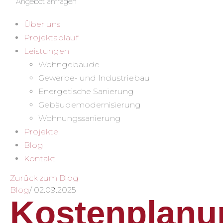
Angebot anfragen
Über uns
Projektablauf
Leistungen
Wohngebäude
Gewerbe- und Industriebau
Energetische Sanierung
Gebäudemodernisierung
Wohnungssanierung
Projekte
Blog
Kontakt
Zurück zum Blog
Blog
/
02.09.2025
Kostenplanu