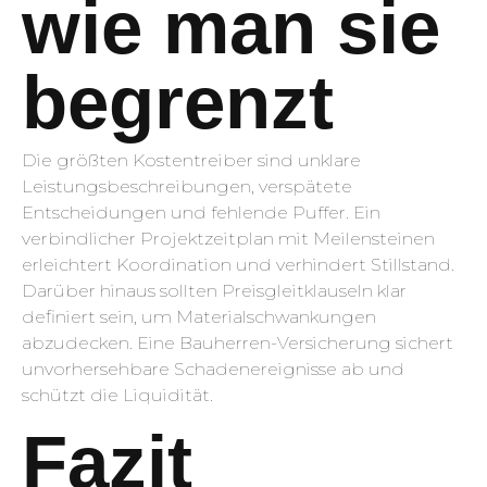
wie man sie
begrenzt
Die größten Kostentreiber sind unklare
Leistungsbeschreibungen, verspätete
Entscheidungen und fehlende Puffer. Ein
verbindlicher Projektzeitplan mit Meilensteinen
erleichtert Koordination und verhindert Stillstand.
Darüber hinaus sollten Preisgleitklauseln klar
definiert sein, um Materialschwankungen
abzudecken. Eine Bauherren-Versicherung sichert
unvorhersehbare Schadenereignisse ab und
schützt die Liquidität.
Fazit